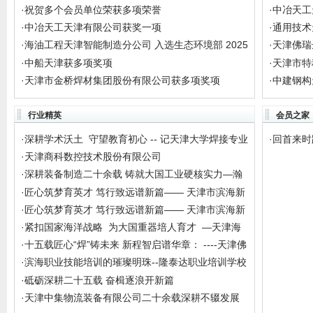
企工匠
准通过
·
祝贺多个会员单位荣获多项荣誉
·
中冶天工
·
中冶天工天津有限公司获奖一项
·
通用技术
·
海油工程天津智能制造分公司 入选生态环境部 2025
·
天津佛瑞
年绿
访交流
·
中船天津获多项奖项
·
天津市特
·
天津市金桥焊材集团股份有限公司获多项奖项
·
中建钢构
行业精英
会员之家
·
深耕学术沃土 守望教育初心 -- 记天津大学焊接专业
·
回首来时
二
机械
·
天津商科数控技术股份有限公司
·
深耕装备制造二十余载 铸就大国工业硬核实力—瀚
洋重工
·
匠心筑梦育英才 笃行致远谱新篇—— 天津市滨海新
区第
·
匠心筑梦育英才 笃行致远谱新篇—— 天津市滨海新
区第
·
紧扣国家海洋战略 为大国重器培人育才 —天津海
运职
·
十五载匠心“焊”铸未来 新程智启谱华章： ----天津佛
瑞
·
滨海职业技能培训的璀璨明珠--隆泰达职业培训学校
发展
·
砥砺深耕二十五载 奋楫逐浪开新篇
·
天津中集物流装备有限公司二十余载深耕不辍发展