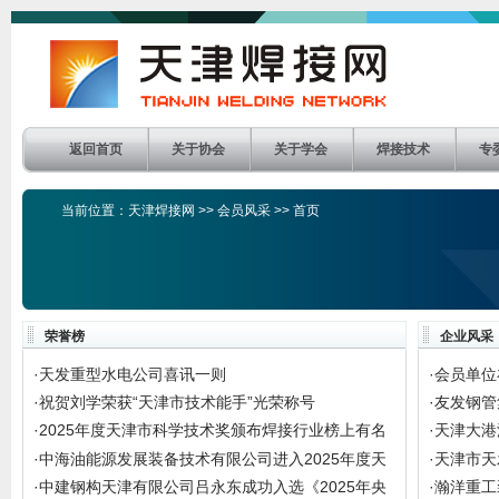
返回首页
关于协会
关于学会
焊接技术
专
当前位置：
天津焊接网
>>
会员风采
>> 首页
荣誉榜
企业风采
·
天发重型水电公司喜讯一则
·
会员单位
·
祝贺刘学荣获“天津市技术能手”光荣称号
·
友发钢管
焊管分
·
2025年度天津市科学技术奖颁布焊接行业榜上有名
·
天津大港
·
中海油能源发展装备技术有限公司进入2025年度天
·
天津市天
津市绿
·
中建钢构天津有限公司吕永东成功入选《2025年央
·
瀚洋重工