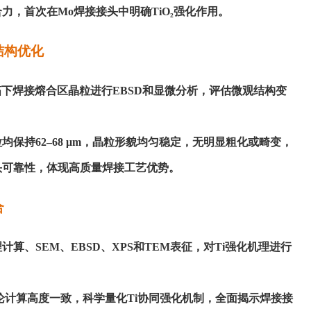
力，首次在Mo焊接接头中明确TiO₂强化作用。
结构优化
i箔下焊接熔合区晶粒进行EBSD和显微分析，评估微观结构变
均保持
62–68 μm，晶粒形貌均匀稳定，无明显粗化或畸变，
头可靠性，体现高质量焊接工艺优势。
合
理计算、
SEM、EBSD、XPS和TEM表征，对Ti强化机理进行
论计算高度一致，科学量化
Ti协同强化机制，全面揭示焊接接