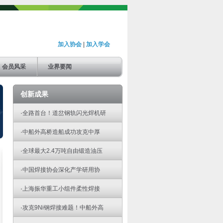
加入协会
|
加入学会
会员风采
业界要闻
创新成果
·
全路首台！道岔钢轨闪光焊机研
·
中船外高桥造船成功攻克中厚
·
全球最大2.4万吨自由锻造油压
·
中国焊接协会深化产学研用协
·
上海振华重工小组件柔性焊接
·
攻克9Ni钢焊接难题！中船外高