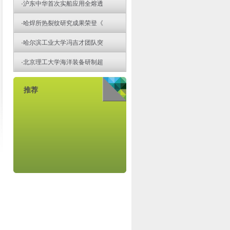
·
沪东中华首次实船应用全熔透
·
哈焊所热裂纹研究成果荣登《
·
哈尔滨工业大学冯吉才团队突
·
北京理工大学海洋装备研制超
推荐